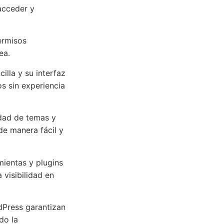
acceder y
permisos
ea.
illa y su interfaz
os sin experiencia
edad de temas y
de manera fácil y
ientas y plugins
visibilidad en
dPress garantizan
do la