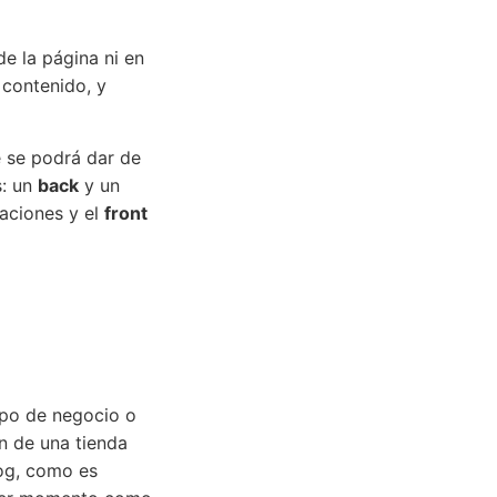
e la página ni en
 contenido, y
e se podrá dar de
s: un
back
y un
aciones y el
front
ipo de negocio o
n de una tienda
log, como es