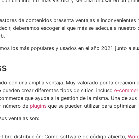
con una interfaz más vistosa y sencilla de usar en un pr
estores de contenidos presenta ventajas e inconvenientes 
decir, deberemos escoger el que más se adecue a nuestro o
eb.
mos los más populares y usados en el año 2021, junto a sus
ss
do con una amplia ventaja. Muy valorado por la creación de
 pueden crear diferentes tipos de sitios, incluso
e-commer
commerce que ayuda a la gestión de la misma. Una de sus 
ran número de
plugins
que se pueden utilizar para optimizar l
sus ventajas son:
e libre distribución: Como software de código abierto,
Word