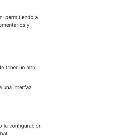
ón, permitiendo a
comentarios y
e tener un alto
a una interfaz
o la configuración
bal.