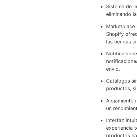
Sistema de i
eliminando l
Marketplace d
Shopify ofre
las tiendas en
Notificacione
notificacion
envío.
Catálogos si
productos, si
Alojamiento i
un rendimien
Interfaz intu
experiencia t
productos has