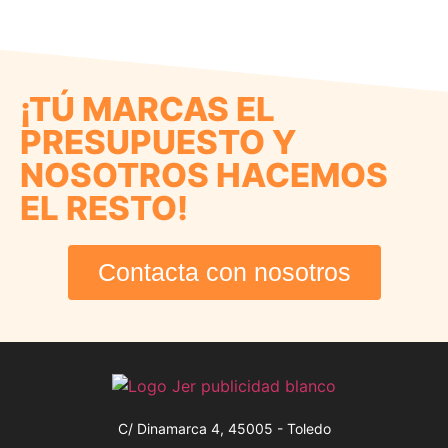
¡TÚ MARCAS EL
PRESUPUESTO Y
NOSOTROS HACEMOS
EL RESTO!
Contacta con nosotros
C/ Dinamarca 4, 45005 - Toledo