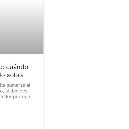
io: cuándo
do sobra
ta sumarse al
o, si decides
ender por qué.