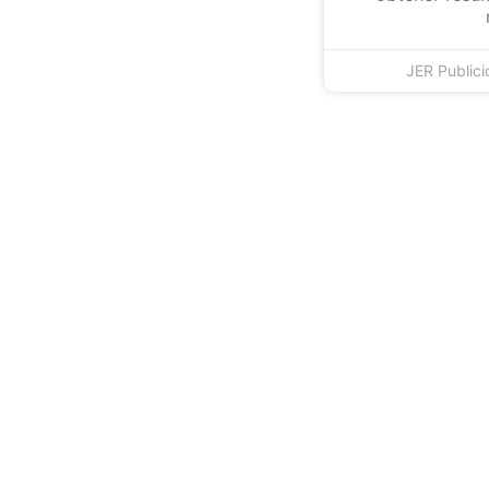
JER Public
¿Quieres hacer