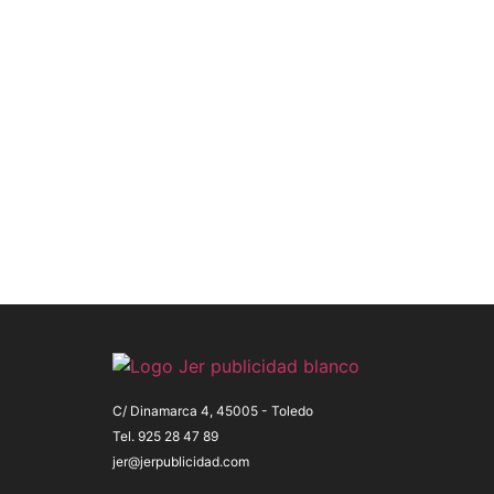
crecer tu
empresa?
Solicita tu asesoría gratuíta
C/ Dinamarca 4, 45005 - Toledo
Tel. 925 28 47 89
jer@jerpublicidad.com