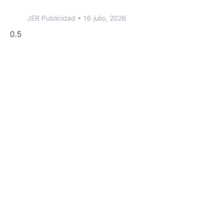
JER Publicidad
16 julio, 2026
¿Quieres hacer
crecer tu
empresa?
Solicita tu asesoría gratuíta