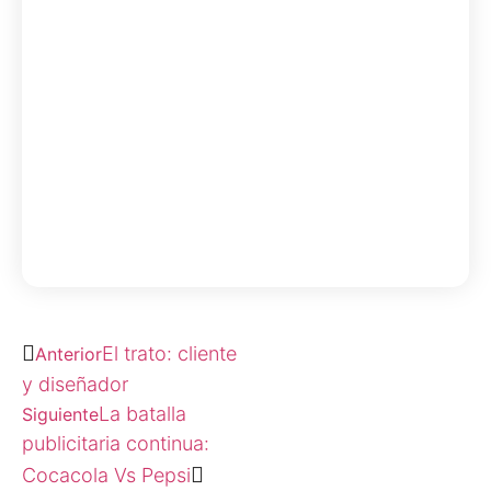
Suscríbete a nuestra
Newsletter
Recibe notificaciones y aprende de los
mejores
El trato: cliente
Anterior
y diseñador
La batalla
Siguiente
publicitaria continua:
Cocacola Vs Pepsi